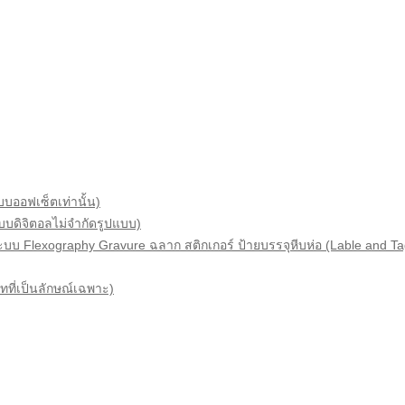
บบออฟเซ็ตเท่านั้น)
แบบดิจิตอลไม่จำกัดรูปแบบ)
ระบบ Flexography Gravure ฉลาก สติกเกอร์ ป้ายบรรจุหีบห่อ (Lable and Ta
ทที่เป็นลักษณ์เฉพาะ)