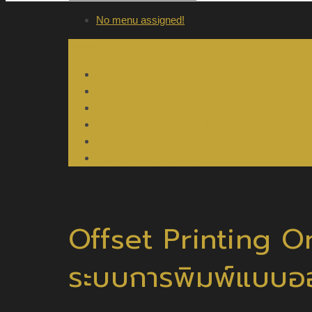
No menu assigned!
Menu
All
Offset Printing Only
Digital Printing Only
Flexography Gravure (Label and Tags)
Corrugated
Specialty Categories
Offset Printing O
ระบบการพิมพ์แบบออฟ