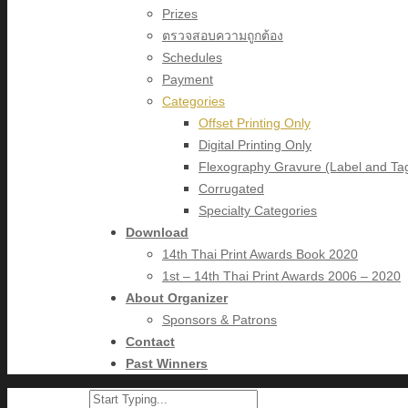
Prizes
ตรวจสอบความถูกต้อง
Schedules
Payment
Categories
Offset Printing Only
Digital Printing Only
Flexography Gravure (Label and Ta
Corrugated
Specialty Categories
Download
14th Thai Print Awards Book 2020
1st – 14th Thai Print Awards 2006 – 2020
About Organizer
Sponsors & Patrons
Contact
Past Winners