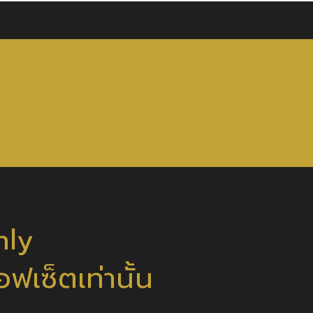
nly
เซ็ตเท่านั้น