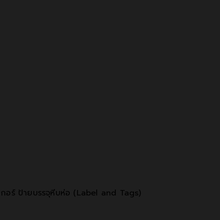
กอร์ ป้ายบรรจุหีบห่อ (Label and Tags)