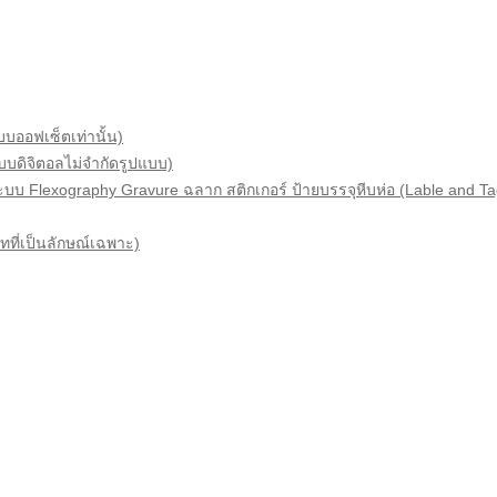
บบออฟเซ็ตเท่านั้น)
แบบดิจิตอลไม่จำกัดรูปแบบ)
ระบบ Flexography Gravure ฉลาก สติกเกอร์ ป้ายบรรจุหีบห่อ (Lable and Ta
ทที่เป็นลักษณ์เฉพาะ)