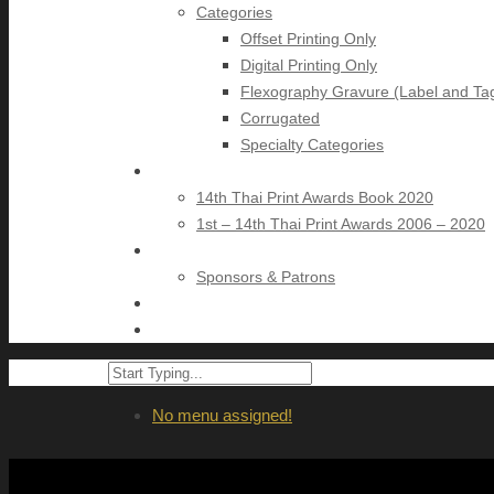
Categories
Offset Printing Only
Digital Printing Only
Flexography Gravure (Label and Ta
Corrugated
Specialty Categories
Download
14th Thai Print Awards Book 2020
1st – 14th Thai Print Awards 2006 – 2020
About Organizer
Sponsors & Patrons
Contact
Past Winners
No menu assigned!