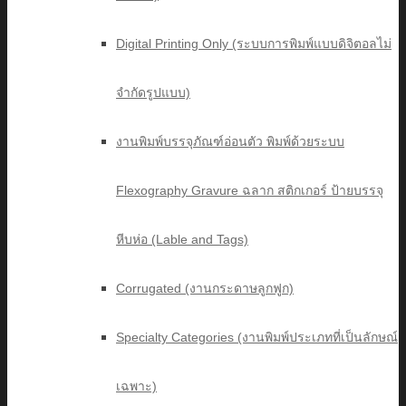
Digital Printing Only (ระบบการพิมพ์แบบดิจิตอลไม่
จำกัดรูปแบบ)
งานพิมพ์บรรจุภัณฑ์อ่อนตัว พิมพ์ด้วยระบบ
Flexography Gravure ฉลาก สติกเกอร์ ป้ายบรรจุ
หีบห่อ (Lable and Tags)
Corrugated (งานกระดาษลูกฟูก)
Specialty Categories (งานพิมพ์ประเภทที่เป็นลักษณ์
เฉพาะ)