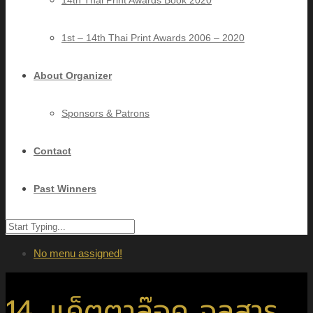
14th Thai Print Awards Book 2020
1st – 14th Thai Print Awards 2006 – 2020
About Organizer
Sponsors & Patrons
Contact
Past Winners
No menu assigned!
14. แค็ตตาล๊อค จุลสาร