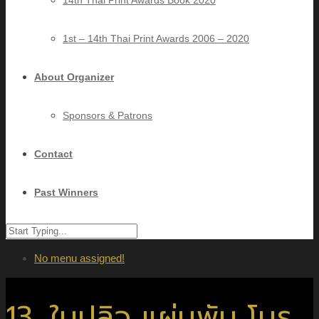
14th Thai Print Awards Book 2020
1st – 14th Thai Print Awards 2006 – 2020
About Organizer
Sponsors & Patrons
Contact
Past Winners
No menu assigned!
13. ใบปลิว แผ่นพับ โบร