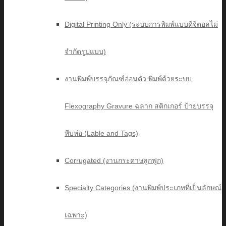
Digital Printing Only (ระบบการพิมพ์แบบดิจิตอลไม่
จำกัดรูปแบบ)
งานพิมพ์บรรจุภัณฑ์อ่อนตัว พิมพ์ด้วยระบบ
Flexography Gravure ฉลาก สติกเกอร์ ป้ายบรรจุ
หีบห่อ (Lable and Tags)
Corrugated (งานกระดาษลูกฟูก)
Specialty Categories (งานพิมพ์ประเภทที่เป็นลักษณ์
เฉพาะ)