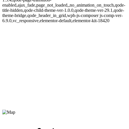
enabled,ajax_fade,page_not_loaded,,no_animation_on_touch,qode-
title-hidden,qode-child-theme-ver-1.0.0,qode-theme-ver-29.1,qode-
theme-bridge,qode_header_in_grid,wpb-js-composer js-comp-ver-
6.9.0,vc_responsive,elementor-default,elementor-kit-18420