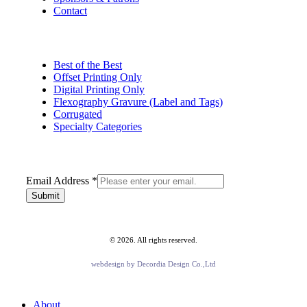
Contact
Best of the Best
Offset Printing Only
Digital Printing Only
Flexography Gravure (Label and Tags)
Corrugated
Specialty Categories
Address
Email Address
*
Email
Submit
©
2026
. All rights reserved.
webdesign by
Decordia Design Co.,Ltd
Close
About