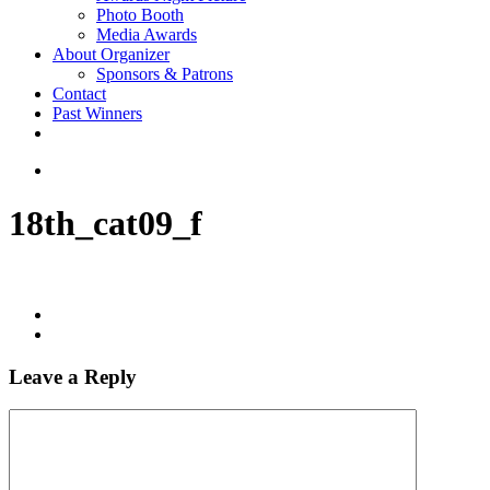
Photo Booth
Media Awards
About Organizer
Sponsors & Patrons
Contact
Past Winners
twitter
facebook
youtube
instagram
search
18th_cat09_f
Leave a Reply