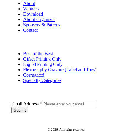
About
Winners
Download
About Organizer
Sponsors & Patrons
Contact
Best of the Best
Offset Printing Only
Digital Printing Only
Flexography Gravure (Label and Tags)
Corrugated
Specialty Categories
Address
Email Address
*
Email
Submit
©
2026
. All rights reserved.