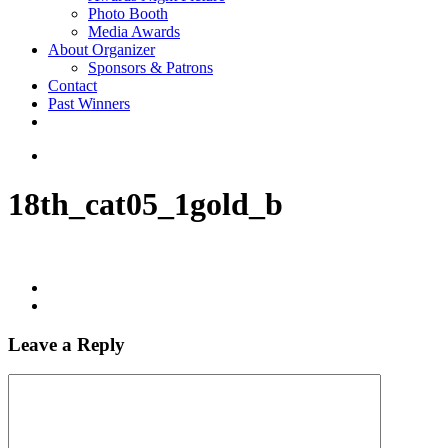
Photo Booth
Media Awards
About Organizer
Sponsors & Patrons
Contact
Past Winners
twitter
facebook
youtube
instagram
search
18th_cat05_1gold_b
Leave a Reply