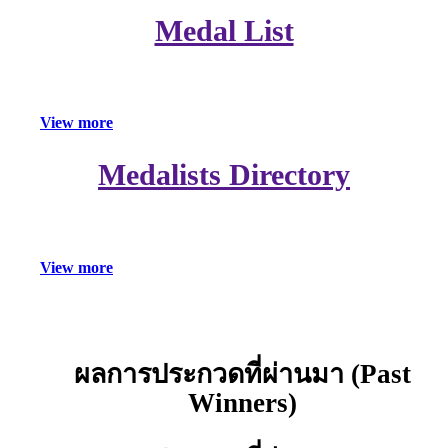
Medal List
V
i
e
w
m
o
r
e
Medalists Directory
V
i
e
w
m
o
r
e
ผลการประกวดที่ผ่านมา (Past
คลิก
เลย
Winners)