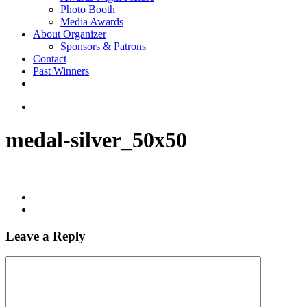
Photo Booth
Media Awards
About Organizer
Sponsors & Patrons
Contact
Past Winners
twitter
facebook
youtube
instagram
search
medal-silver_50x50
Leave a Reply