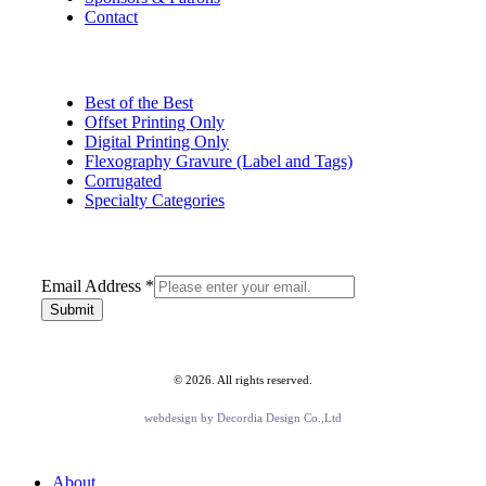
Contact
Best of the Best
Offset Printing Only
Digital Printing Only
Flexography Gravure (Label and Tags)
Corrugated
Specialty Categories
Address
Email Address
*
Email
Submit
©
2026
. All rights reserved.
webdesign by
Decordia Design Co.,Ltd
Close
About