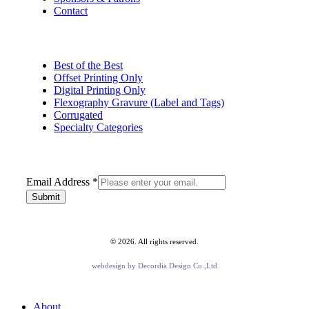
Contact
Best of the Best
Offset Printing Only
Digital Printing Only
Flexography Gravure (Label and Tags)
Corrugated
Specialty Categories
Email
Email Address
*
Address
Submit
©
2026
. All rights reserved.
webdesign by
Decordia Design Co.,Ltd
Close
About