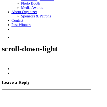
Photo Booth
Media Awards
About Organizer
Sponsors & Patrons
Contact
Past Winners
twitter
facebook
youtube
instagram
search
scroll-down-light
Leave a Reply