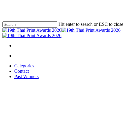
Skip
to
main
content
Hit enter to search or ESC to close
Close
Search
facebook
phone
email
search
Menu
search
Menu
Categories
Contact
Past Winners