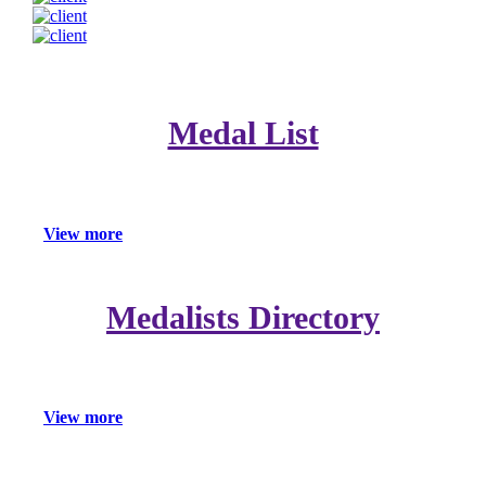
Medal List
V
i
e
w
m
o
r
e
Medalists Directory
V
i
e
w
m
o
r
e