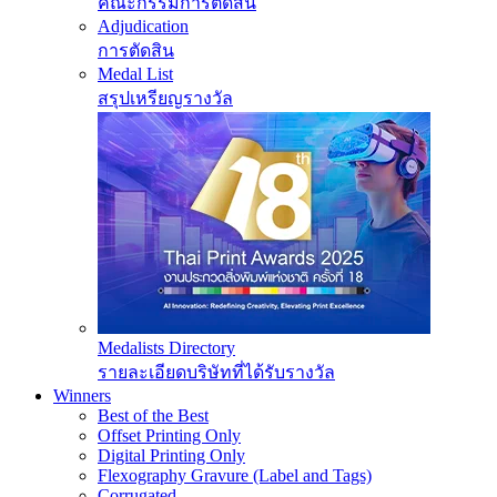
คณะกรรมการตัดสิน
Adjudication
การตัดสิน
Medal List
สรุปเหรียญรางวัล
Medalists Directory
รายละเอียดบริษัทที่ได้รับรางวัล
Winners
Best of the Best
Offset Printing Only
Digital Printing Only
Flexography Gravure (Label and Tags)
Corrugated