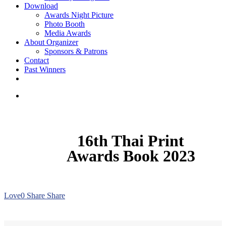
Download
Awards Night Picture
Photo Booth
Media Awards
About Organizer
Sponsors & Patrons
Contact
Past Winners
twitter
facebook
youtube
instagram
search
16th Thai Print
Awards Book 2023
Love
0
Share
Share