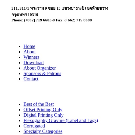
311, 311/1 พระราม 9 ซอย 15 แขวงบางกะปิ เขตห้วยขวาง
กรุงเทพฯ 10310
Phone: (+662) 719 6685-8 Fax: (+662) 719 6688
Home
About
Winners
Download
About Organizer
Sponsors & Patrons
Contact
Best of the Best
Offset Printing Only
Digital Printing Only
Flexography Gravure (Label and Tags)
Corrugated
Specialty Categories